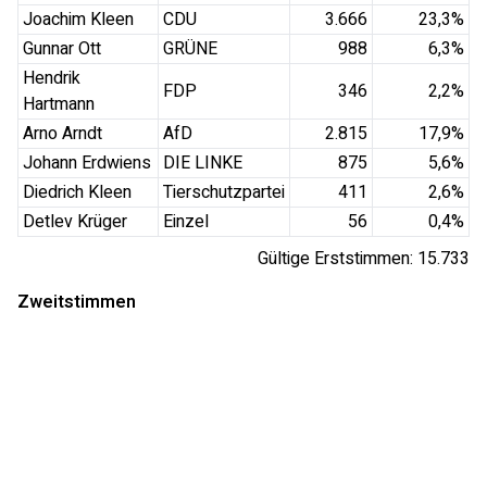
Joachim Kleen
CDU
3.666
23,3
%
Gunnar Ott
GRÜNE
988
6,3
%
Hendrik
FDP
346
2,2
%
Hartmann
Arno Arndt
AfD
2.815
17,9
%
Johann Erdwiens
DIE LINKE
875
5,6
%
Diedrich Kleen
Tierschutzpartei
411
2,6
%
Detlev Krüger
Einzel
56
0,4
%
Gültige Erststimmen:
15.733
Zweitstimmen