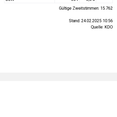
Gültige Zweitstimmen:
15.762
Stand:
24.02.2025 10:56
Quelle:
KDO
© ZGO Zeitungsgruppe Ostfriesland GmbH
AGB
·
Datenschutz
·
Impressum