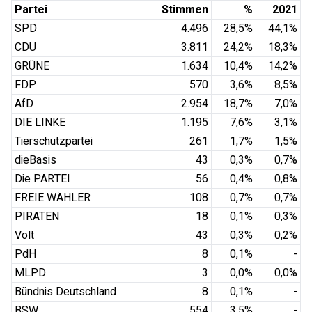
Partei
Stimmen
%
2021
SPD
4.496
28,5
%
44,1
%
CDU
3.811
24,2
%
18,3
%
GRÜNE
1.634
10,4
%
14,2
%
FDP
570
3,6
%
8,5
%
AfD
2.954
18,7
%
7,0
%
DIE LINKE
1.195
7,6
%
3,1
%
Tierschutzpartei
261
1,7
%
1,5
%
dieBasis
43
0,3
%
0,7
%
Die PARTEI
56
0,4
%
0,8
%
FREIE WÄHLER
108
0,7
%
0,7
%
PIRATEN
18
0,1
%
0,3
%
Volt
43
0,3
%
0,2
%
PdH
8
0,1
%
-
MLPD
3
0,0
%
0,0
%
Bündnis Deutschland
8
0,1
%
-
BSW
554
3,5
%
-