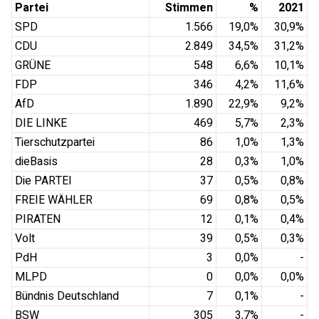
Partei
Stimmen
%
2021
SPD
1.566
19,0
%
30,9
%
CDU
2.849
34,5
%
31,2
%
GRÜNE
548
6,6
%
10,1
%
FDP
346
4,2
%
11,6
%
AfD
1.890
22,9
%
9,2
%
DIE LINKE
469
5,7
%
2,3
%
Tierschutzpartei
86
1,0
%
1,3
%
dieBasis
28
0,3
%
1,0
%
Die PARTEI
37
0,5
%
0,8
%
FREIE WÄHLER
69
0,8
%
0,5
%
PIRATEN
12
0,1
%
0,4
%
Volt
39
0,5
%
0,3
%
PdH
3
0,0
%
-
MLPD
0
0,0
%
0,0
%
Bündnis Deutschland
7
0,1
%
-
BSW
305
3,7
%
-