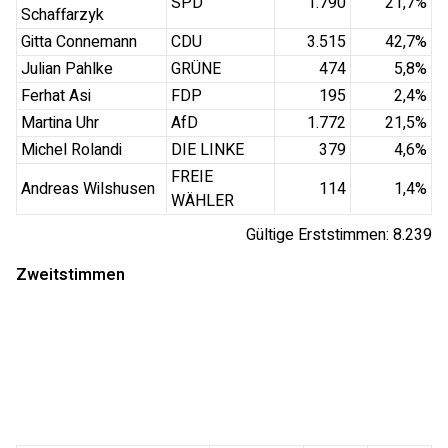
SPD
1.790
21,7
%
Schaffarzyk
Gitta Connemann
CDU
3.515
42,7
%
Julian Pahlke
GRÜNE
474
5,8
%
Ferhat Asi
FDP
195
2,4
%
Martina Uhr
AfD
1.772
21,5
%
Michel Rolandi
DIE LINKE
379
4,6
%
FREIE
Andreas Wilshusen
114
1,4
%
WÄHLER
Gültige Erststimmen:
8.239
Zweitstimmen