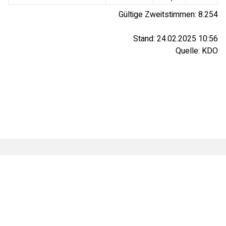
Gültige Zweitstimmen:
8.254
Stand:
24.02.2025 10:56
Quelle:
KDO
© ZGO Zeitungsgruppe Ostfriesland GmbH
AGB
·
Datenschutz
·
Impressum