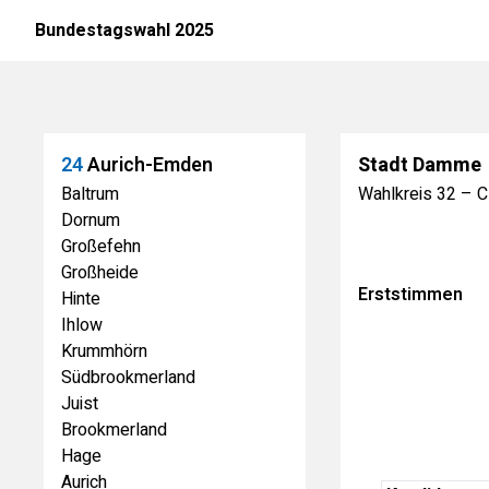
Bundestagswahl 2025
24
Aurich-Emden
Stadt Damme
Baltrum
Wahlkreis
32
–
C
Dornum
Großefehn
Großheide
Erststimmen
Hinte
Ihlow
Krummhörn
Südbrookmerland
Juist
Brookmerland
Hage
Aurich