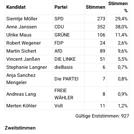
Stimmen
Kandidat
Partei
Stimmen
%
Siemtje Möller
SPD
273
29,4
%
Anne Janssen
CDU
352
38,0
%
Ulrike Maus
GRÜNE
106
11,4
%
Robert Wegener
FDP
24
2,6
%
Martin Sichert
AfD
89
9,6
%
Vincent Janßen
DIE LINKE
51
5,5
%
Stephanie Langner
dieBasis
6
0,7
%
Anja Sanchez
Die PARTEI
7
0,8
%
Mengeler
FREIE
Andreas Lang
8
0,9
%
WÄHLER
Merten Köhler
Volt
11
1,2
%
Gültige Erststimmen:
927
Zweitstimmen