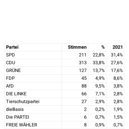
Partei
Stimmen
%
2021
SPD
211
22,8
%
31,4
%
CDU
313
33,8
%
27,6
%
GRÜNE
127
13,7
%
17,6
%
FDP
45
4,9
%
8,6
%
AfD
88
9,5
%
3,8
%
DIE LINKE
66
7,1
%
2,8
%
Tierschutzpartei
27
2,9
%
2,8
%
dieBasis
2
0,2
%
1,9
%
Die PARTEI
6
0,7
%
1,5
%
FREIE WÄHLER
8
0,9
%
0,7
%