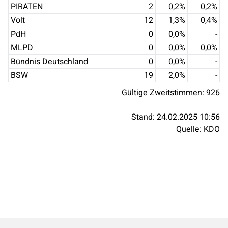
PIRATEN
2
0,2
%
0,2
%
Volt
12
1,3
%
0,4
%
PdH
0
0,0
%
-
MLPD
0
0,0
%
0,0
%
Bündnis Deutschland
0
0,0
%
-
BSW
19
2,0
%
-
Gültige Zweitstimmen:
926
Stand:
24.02.2025 10:56
Quelle:
KDO