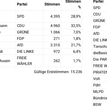
Stimmen
Partei
Partei
Stimmen
%
SPD
CDU
SPD
4.395
28,9
%
GRÜNE
mann
CDU
4.960
32,5
%
FDP
e
GRÜNE
1.066
7,0
%
AfD
FDP
271
1,8
%
DIE LIN
AfD
3.310
21,7
%
Tierschu
di
DIE LINKE
972
6,4
%
dieBasi
FREIE
Die PAR
shusen
262
1,7
%
WÄHLER
FREIE 
Gültige Erststimmen:
15.236
PIRATE
Volt
PdH
MLPD
Bündnis
BSW