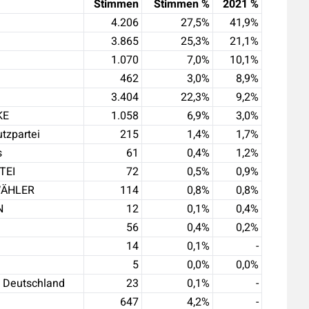
Stimmen
Stimmen
%
2021
%
4.206
27,5
%
41,9
%
3.865
25,3
%
21,1
%
1.070
7,0
%
10,1
%
462
3,0
%
8,9
%
3.404
22,3
%
9,2
%
KE
1.058
6,9
%
3,0
%
tzpartei
215
1,4
%
1,7
%
s
61
0,4
%
1,2
%
TEI
72
0,5
%
0,9
%
WÄHLER
114
0,8
%
0,8
%
N
12
0,1
%
0,4
%
56
0,4
%
0,2
%
14
0,1
%
-
5
0,0
%
0,0
%
 Deutschland
23
0,1
%
-
647
4,2
%
-