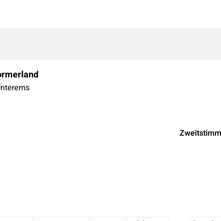
rmerland
nterems
Zweitstim