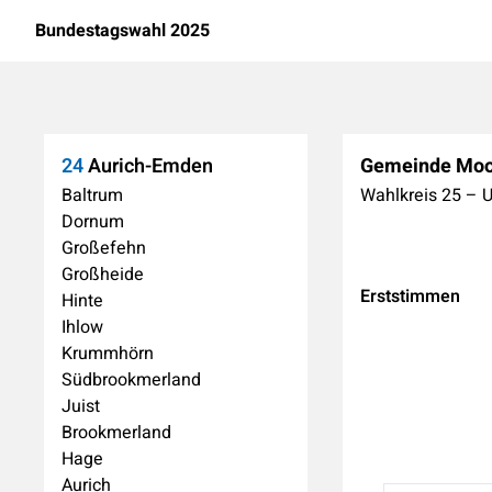
Bundestagswahl 2025
24
Aurich-Emden
Gemeinde Moo
Baltrum
Wahlkreis
25
–
U
Dornum
Großefehn
Großheide
Erststimmen
Hinte
Ihlow
Krummhörn
Südbrookmerland
Juist
Brookmerland
Hage
Aurich