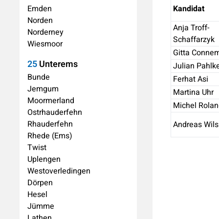
Emden
Kandidat
Norden
Anja Troff-
Norderney
Schaffarzyk
Wiesmoor
Gitta Conne
25
Unterems
Julian Pahlk
Bunde
Ferhat Asi
Jemgum
Martina Uhr
Moormerland
Michel Rolan
Ostrhauderfehn
Rhauderfehn
Andreas Wil
Rhede (Ems)
Twist
Uplengen
Westoverledingen
Dörpen
Hesel
Jümme
Lathen