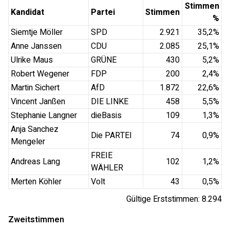
Stimmen
Kandidat
Partei
Stimmen
%
Siemtje Möller
SPD
2.921
35,2
%
Anne Janssen
CDU
2.085
25,1
%
Ulrike Maus
GRÜNE
430
5,2
%
Robert Wegener
FDP
200
2,4
%
Martin Sichert
AfD
1.872
22,6
%
Vincent Janßen
DIE LINKE
458
5,5
%
Stephanie Langner
dieBasis
109
1,3
%
Anja Sanchez
Die PARTEI
74
0,9
%
Mengeler
FREIE
Andreas Lang
102
1,2
%
WÄHLER
Merten Köhler
Volt
43
0,5
%
Gültige Erststimmen:
8.294
Zweitstimmen