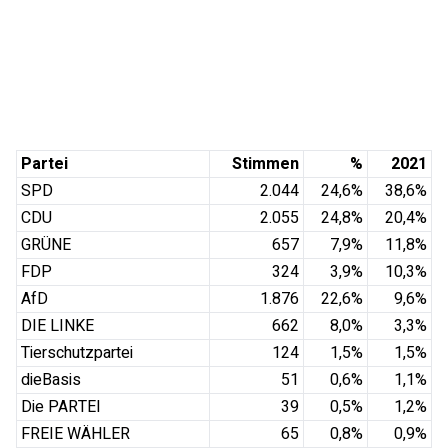
Partei
Stimmen
%
2021
SPD
2.044
24,6
%
38,6
%
CDU
2.055
24,8
%
20,4
%
GRÜNE
657
7,9
%
11,8
%
FDP
324
3,9
%
10,3
%
AfD
1.876
22,6
%
9,6
%
DIE LINKE
662
8,0
%
3,3
%
Tierschutzpartei
124
1,5
%
1,5
%
dieBasis
51
0,6
%
1,1
%
Die PARTEI
39
0,5
%
1,2
%
FREIE WÄHLER
65
0,8
%
0,9
%